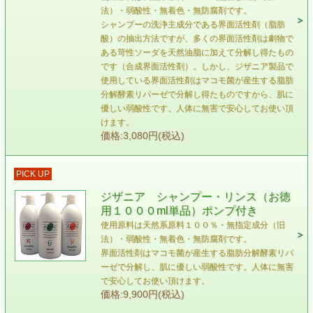
法）・弱酸性・無着色・無防腐剤です。
シャンプーの洗浄主成分である界面活性剤（脂肪
酸）の抽出方法ですが、多くの界面活性剤は劇物で
ある苛性ソーダを天然油脂に加えて分解し得たもの
です（合成界面活性剤）。しかし、ジザニア製品で
使用している界面活性剤はマコモ菌が産生する脂肪
分解酵素リパーゼで分解し得たものですから、肌に
優しい弱酸性です。人体に無害で安心してお使い頂
けます。
価格:3,080円(税込)
PICK UP
ジザニア シャンプー・リンス（お徳
用１０００ml単品）ポンプ付き
使用原料は天然系原料１００％・無指定成分（旧
法）・弱酸性・無着色・無防腐剤です。
界面活性剤はマコモ菌が産生する脂肪分解酵素リパ
ーゼで分解し、肌に優しい弱酸性です。人体に無害
で安心してお使い頂けます。
価格:9,900円(税込)