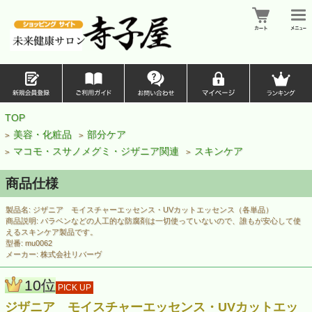
TOP
美容・化粧品
部分ケア
>
>
マコモ・スサノメグミ・ジザニア関連
スキンケア
>
>
商品仕様
製品名: ジザニア モイスチャーエッセンス・UVカットエッセンス（各単品）
商品説明: パラベンなどの人工的な防腐剤は一切使っていないので、誰もが安心して使
えるスキンケア製品です。
型番: mu0062
メーカー: 株式会社リバーヴ
10位
PICK UP
ジザニア モイスチャーエッセンス・UVカットエッ