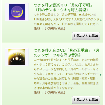
つきを呼ぶ音楽ＣＤ「月の子守唄」
《月のテンポ・ツキを呼ぶ音楽》
つきを呼ぶ音楽ＣＤ「月の子守唄」★絶対テンポ
116理論を取り入れたCDです！入眠前に月のテンポ
の音楽を聴きながら一日の疲れを調整してください
価格： 3,056円(税込)
つきを呼ぶ音楽CD「月の玉手箱」《月
のテンポ・ツキを呼ぶ音楽》
二十数曲の宝石が詰まった玉手箱は、あなたの願望
をやさしく育てます。このアルバムは、お月さまか
らのメッセージを集約した「月のゴールデン・サイ
クル表」を参考にして、４つの月のエネルギーの中
から現在のご自身に対応した（願望・時期・曜日・
時間）月を選びお聴き下さい。基論、全曲お聴き頂
けば物事の循環が良くなります。
価格： 3,056円(税込)