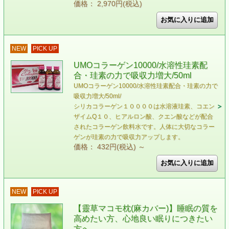
価格： 2,970円(税込)
NEW
PICK UP
UMOコラーゲン10000/水溶性珪素配
合・珪素の力で吸収力増大/50ml
UMOコラーゲン10000/水溶性珪素配合・珪素の力で
吸収力増大/50ml/
シリカコラーゲン１００００は水溶液珪素、コエン
ザイムQ１０、ヒアルロン酸、クエン酸などが配合
されたコラーゲン飲料水です。人体に大切なコラー
ゲンが珪素の力で吸収力アップします。
価格： 432円(税込)
～
NEW
PICK UP
【靈草マコモ枕(麻カバー)】睡眠の質を
高めたい方、心地良い眠りにつきたい
方へ