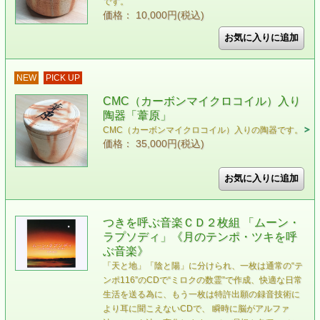
です。
価格： 10,000円(税込)
NEW
PICK UP
CMC（カーボンマイクロコイル）入り
陶器「葦原」
CMC（カーボンマイクロコイル）入りの陶器です。
価格： 35,000円(税込)
つきを呼ぶ音楽ＣＤ２枚組 「ムーン・
ラプソディ」《月のテンポ・ツキを呼
ぶ音楽》
「天と地」「陰と陽」に分けられ、一枚は通常の“テ
ンポ116”のCDで“ミロクの数霊”で作成、快適な日常
生活を送る為に、もう一枚は特許出願の録音技術に
より耳に聞こえないCDで、 瞬時に脳がアルファ