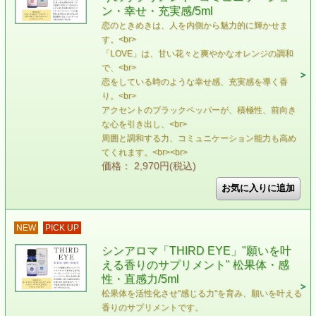
ン・幸せ・充実感/5ml
恋のときめきは、人を内側から魅力的に輝かせま
す。<br>
「LOVE」は、甘い花々と爽やかなオレンジの調和
で、<br>
恋をしている時のような幸せ感、充実感を導く香
り。<br>
アクセントのブラックペッパーが、積極性、前向き
な心を引き出し、<br>
周囲と調和する力、コミュニケーション能力も高め
てくれます。<br><br>
価格： 2,970円(税込)
NEW
PICK UP
シンアロマ「THIRD EYE」"願いを叶
える香りのサプリメント" 松果体・感
性・直感力/5ml
松果体を活性化させ"感じる力"を育み、願いを叶える
香りのサプリメントです。