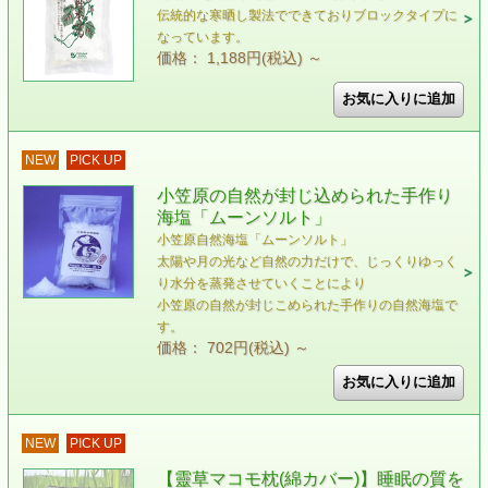
伝統的な寒晒し製法でできておりブロックタイプに
なっています。
価格： 1,188円(税込)
～
NEW
PICK UP
小笠原の自然が封じ込められた手作り
海塩「ムーンソルト」
小笠原自然海塩「ムーンソルト」
太陽や月の光など自然の力だけで、じっくりゆっく
り水分を蒸発させていくことにより
小笠原の自然が封じこめられた手作りの自然海塩で
す。
価格： 702円(税込)
～
NEW
PICK UP
【靈草マコモ枕(綿カバー)】睡眠の質を