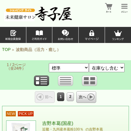
TOP
波動商品（活力・癒し）
>
1 / 2ページ
（全24件）
1
2
前へ
次へ
NEW
PICK UP
吉野本葛(国産)
近畿・九州産本葛粉100％ の吉野本葛