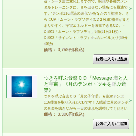
波・シータ波に変化しますので、瞑想や各種のメン
タルトレーニングに、音を出せない場所にも最適で
す。“テンポ116理論の進化“があなたの可能性を、さ
らにUP！ムーン・ラプソディ(CD２枚組)物事がまと
まりやすく、宇宙エネルギーを吸収できるCD。・
DISK1「ムーン・ラプソディ」9曲(51分21秒)・
DISK2「サイレント・ラブ」4つのレベル入り(59分
40秒)
価格： 3,759円(税込)
つきを呼ぶ音楽ＣＤ「Message 海と人
と宇宙」《月のテンポ・ツキを呼ぶ音
楽》
つきを呼ぶ音楽ＣＤ「月の子守唄」★絶対テンポ
116理論を取り入れたCDです！入眠前に月のテンポ
の音楽を聴きながら一日の疲れを調整してください
価格： 3,300円(税込)