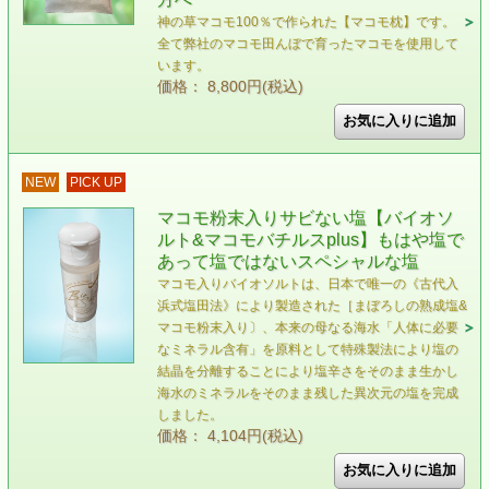
神の草マコモ100％で作られた【マコモ枕】です。
全て弊社のマコモ田んぼで育ったマコモを使用して
います。
価格： 8,800円(税込)
NEW
PICK UP
マコモ粉末入りサビない塩【バイオソ
ルト&マコモバチルスplus】もはや塩で
あって塩ではないスペシャルな塩
マコモ入りバイオソルトは、日本で唯一の《古代入
浜式塩田法》により製造された［まぼろしの熟成塩&
マコモ粉末入り〕、本来の母なる海水「人体に必要
なミネラル含有」を原料として特殊製法により塩の
結晶を分離することにより塩辛さをそのまま生かし
海水のミネラルをそのまま残した異次元の塩を完成
しました。
価格： 4,104円(税込)