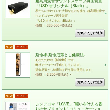
超高周波音サウンドスケープ再生装置
「USD オリジナル（Black）」
私たちに欠けていた大切なものを補う- 超高周波音サ
ウンドスケープ再生装置 -
「USD オリジナル（Black）」
価格： 550,000円(税込)
NEW
PICK UP
延命棒-延命厄落とし健康法-
あなただけの【延命棒】です。
弊社で一つ一つ手作りしています。
延命厄落とし健康法を行う際に使用します。
価格： 5,500円(税込)
～
NEW
PICK UP
シンアロマ「LOVE」"願いを叶える香
りのサプリメント" コミュニケーショ