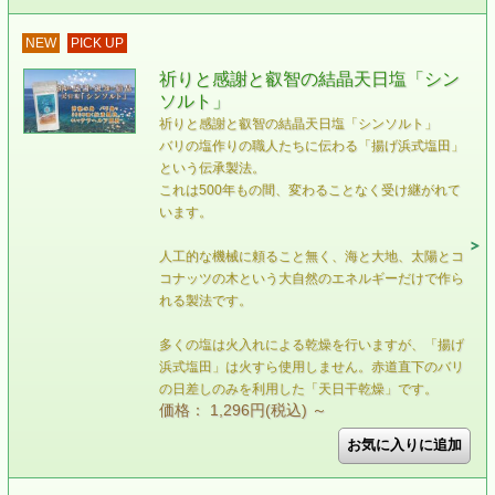
NEW
PICK UP
祈りと感謝と叡智の結晶天日塩「シン
ソルト」
祈りと感謝と叡智の結晶天日塩「シンソルト」
バリの塩作りの職人たちに伝わる「揚げ浜式塩田」
という伝承製法。
これは500年もの間、変わることなく受け継がれて
います。
人工的な機械に頼ること無く、海と大地、太陽とコ
コナッツの木という大自然のエネルギーだけで作ら
れる製法です。
多くの塩は火入れによる乾燥を行いますが、「揚げ
浜式塩田」は火すら使用しません。赤道直下のバリ
の日差しのみを利用した「天日干乾燥」です。
価格： 1,296円(税込)
～